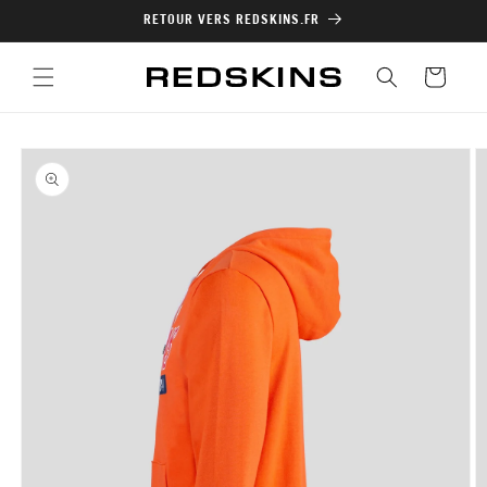
et
RETOUR VERS REDSKINS.FR
passer
au
contenu
Panier
Passer aux
informations
produits