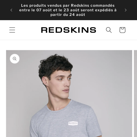
et
Les produits vendus par Redskins commandés
passer
entre le 07 août et le 23 août seront expédiés à
au
partir du 24 août
contenu
Panier
Passer aux
informations
produits