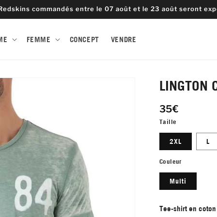
Redskins commandés entre le 07 août et le 23 août seront expé
ME
FEMME
CONCEPT
VENDRE
LINGTON 
35€
Taille
2XL
L
Couleur
Multi
Tee-shirt en coton 