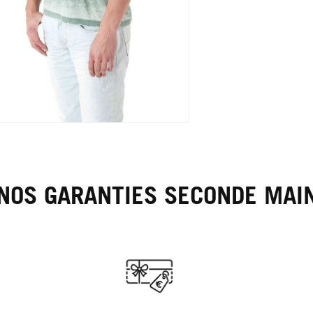
ir
ia
s
NOS GARANTIES SECONDE MAI
tre
ale