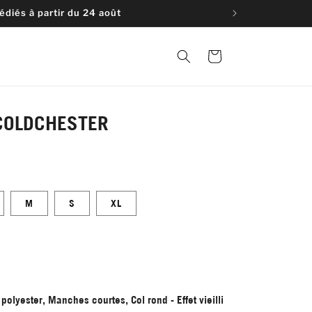
diés à partir du 24 août
Panier
COLDCHESTER
M
S
XL
polyester, Manches courtes, Col rond - Effet vieilli