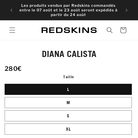
et
Les produits vendus par Redskins commandés
passer
entre le 07 août et le 23 août seront expédiés à
au
partir du 24 août
contenu
Panier
Passer aux
DIANA CALISTA
informations
produits
280€
Taille
L
M
S
XL