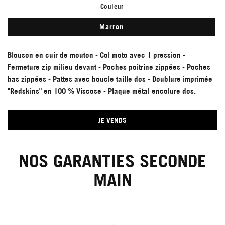
Couleur
Marron
Blouson en cuir de mouton - Col moto avec 1 pression -
Fermeture zip milieu devant - Poches poitrine zippées - Poches
bas zippées - Pattes avec boucle taille dos - Doublure imprimée
"Redskins" en 100 % Viscose - Plaque métal encolure dos.
JE VENDS
NOS GARANTIES SECONDE
MAIN