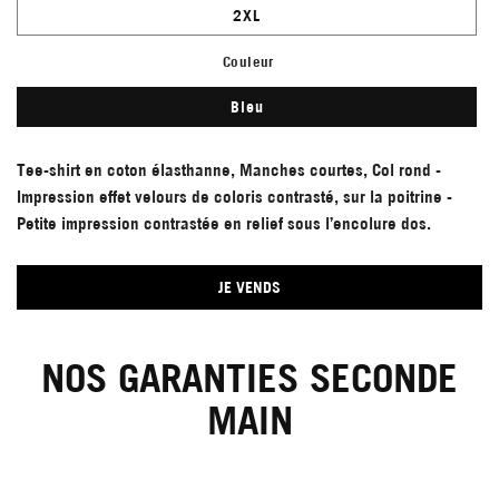
2XL
Couleur
Bleu
Tee-shirt en coton élasthanne, Manches courtes, Col rond -
Impression effet velours de coloris contrasté, sur la poitrine -
Petite impression contrastée en relief sous l’encolure dos.
JE VENDS
NOS GARANTIES SECONDE
MAIN