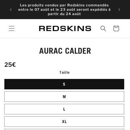
et
Les produits vendus par Redskins commandés
passer
entre le 07 août et le 23 août seront expédiés à
au
partir du 24 août
contenu
Panier
Passer aux
AURAC CALDER
informations
produits
25€
Taille
S
M
L
XL