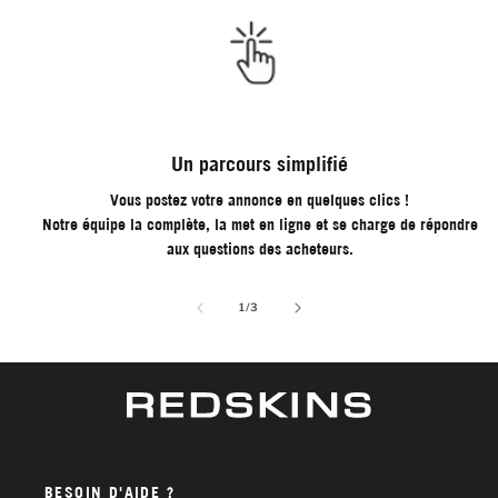
Un parcours simplifié
Vous postez votre annonce en quelques clics !
Notre équipe la complète, la met en ligne et se charge de répondre
aux questions des acheteurs.
de
1
/
3
BESOIN D'AIDE ?