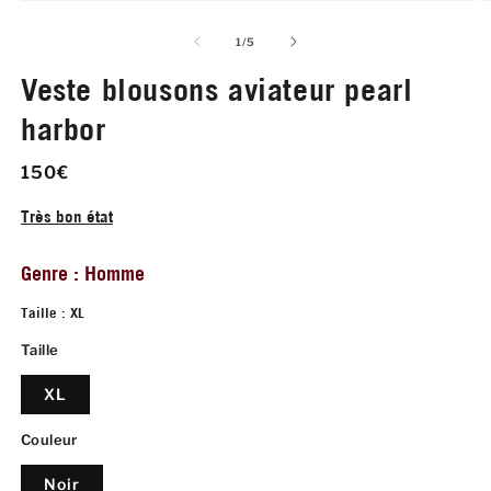
O
le
m
de
1
/
5
2
d
Veste blousons aviateur pearl
u
f
harbor
m
150€
Très bon état
Genre : Homme
Taille : XL
Taille
XL
Couleur
Noir