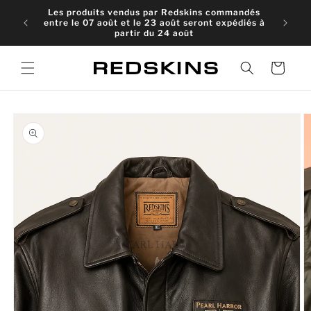
et
Les produits vendus par Redskins commandés
passer
entre le 07 août et le 23 août seront expédiés à
au
partir du 24 août
contenu
Panier
Passer aux
informations
produits