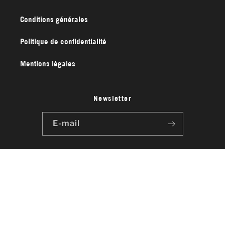
Conditions générales
Politique de confidentialité
Mentions légales
Newsletter
E-mail
Moyens
de
paiement
Second Ride
Politique de confidentialité
© 2026,