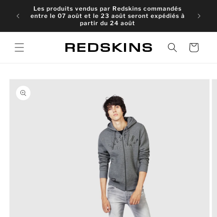
et
Les produits vendus par Redskins commandés
passer
entre le 07 août et le 23 août seront expédiés à
au
partir du 24 août
contenu
Panier
Passer aux
informations
produits