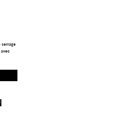
e serrage
s avec
N