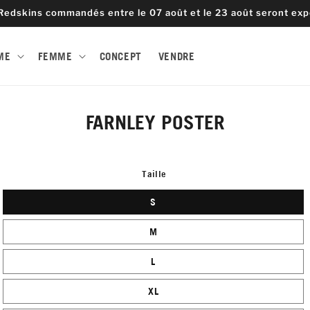
Redskins commandés entre le 07 août et le 23 août seront expé
ME
FEMME
CONCEPT
VENDRE
r aux
FARNLEY POSTER
ations
ts
Taille
S
M
L
XL