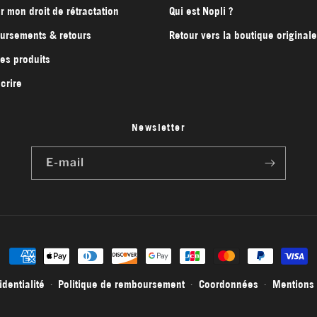
r mon droit de rétractation
Qui est Nopli ?
rsements & retours
Retour vers la boutique originale
des produits
crire
Newsletter
E-mail
Moyens
de
identialité
Politique de remboursement
Coordonnées
Mentions 
paiement