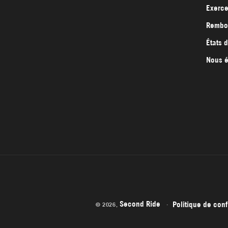
Exerce
Rembou
États 
Nous é
Second Ride
Politique de conf
© 2026,