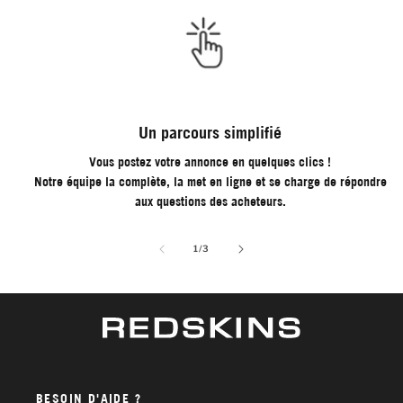
Un parcours simplifié
Vous postez votre annonce en quelques clics !
Notre équipe la complète, la met en ligne et se charge de répondre
aux questions des acheteurs.
de
1
/
3
BESOIN D'AIDE ?