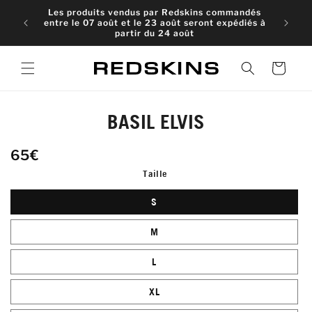
et
Les produits vendus par Redskins commandés
passer
entre le 07 août et le 23 août seront expédiés à
au
partir du 24 août
contenu
Panier
Passer aux
BASIL ELVIS
informations
produits
65€
Taille
S
M
L
XL