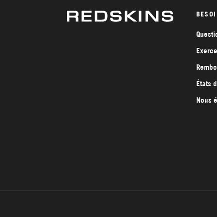
BESOI
Questi
Exerce
Rembou
États 
Nous é