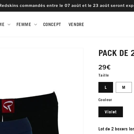
Redskins commandés entre le 07 août et le 23 août seront expé
ME
FEMME
CONCEPT
VENDRE
PACK DE 
29€
Taille
L
M
Couleur
Violet
Lot de 2 boxers lo