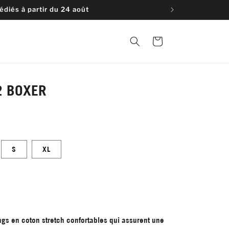
diés à partir du 24 août
Panier
2 BOXER
S
XL
ngs en coton stretch confortables qui assurent une