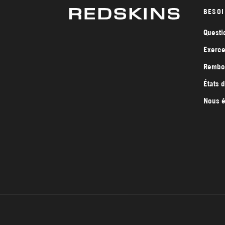
BESOI
Questi
Exerce
Rembou
États 
Nous é