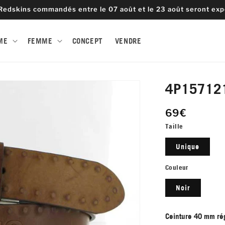
Redskins commandés entre le 07 août et le 23 août seront expé
ME
FEMME
CONCEPT
VENDRE
4P15712
69€
Taille
Unique
Couleur
Noir
Ceinture 40 mm rég