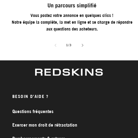
Un parcours simplifié
Vous postez votre annonce en quelques clics !
Notre équipe la complète, la met en ligne et se charge de répondre
aux questions des acheteurs.
de
1
/
3
BESOIN D'AIDE ?
Questions fréquentes
Exercer mon droit de rétractation