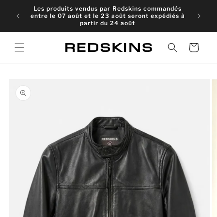
et
Les produits vendus par Redskins commandés
passer
entre le 07 août et le 23 août seront expédiés à
au
partir du 24 août
contenu
Panier
Passer aux
informations
produits