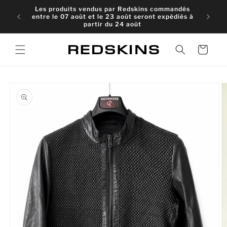
et
Les produits vendus par Redskins commandés
passer
entre le 07 août et le 23 août seront expédiés à
au
partir du 24 août
contenu
Panier
Passer aux
informations
produits