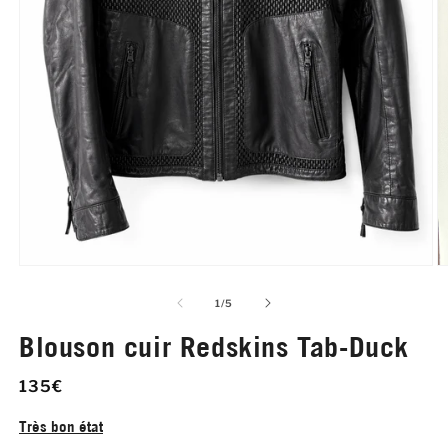
Ouvrir
O
le
le
média
m
de
1
/
5
1
2
dans
d
Blouson cuir Redskins Tab-Duck
une
u
fenêtre
f
modale
m
135€
Très bon état